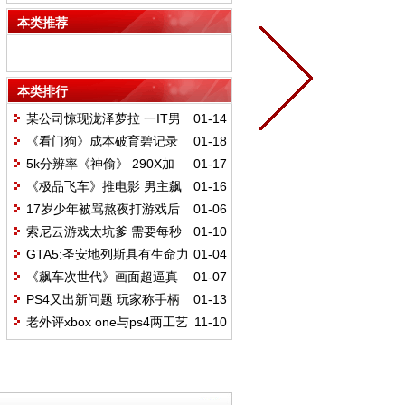
玩家易沉迷
本类推荐
本类排行
某公司惊现泷泽萝拉 一IT男
01-14
却无动于衷
《看门狗》成本破育碧记录
01-18
已花6500万刀
5k分辨率《神偷》 290X加
01-17
APU也流畅运行
《极品飞车》推电影 男主飙
01-16
车花絮曝光
17岁少年被骂熬夜打游戏后
01-06
喝农药自杀
索尼云游戏太坑爹 需要每秒
01-10
5M的网速
GTA5:圣安地列斯具有生命力
01-04
玩家易沉迷
《飙车次世代》画面超逼真
01-07
游戏演示视频
PS4又出新问题 玩家称手柄
01-13
易揉坏
老外评xbox one与ps4两工艺
11-10
技术相差10年