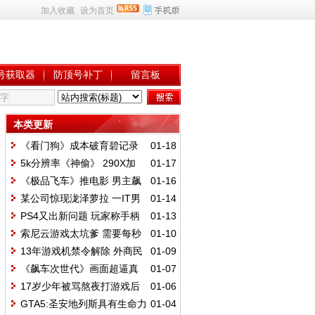
加入收藏
设为首页
号获取器
防顶号补丁
留言板
本类更新
《看门狗》成本破育碧记录
01-18
已花6500万刀
5k分辨率《神偷》 290X加
01-17
APU也流畅运行
《极品飞车》推电影 男主飙
01-16
车花絮曝光
某公司惊现泷泽萝拉 一IT男
01-14
却无动于衷
PS4又出新问题 玩家称手柄
01-13
易揉坏
索尼云游戏太坑爹 需要每秒
01-10
5M的网速
13年游戏机禁令解除 外商民
01-09
族企业齐踏入
《飙车次世代》画面超逼真
01-07
游戏演示视频
17岁少年被骂熬夜打游戏后
01-06
喝农药自杀
GTA5:圣安地列斯具有生命力
01-04