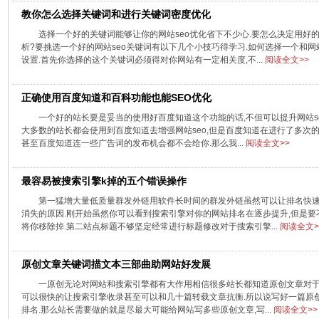
教你怎么选择关键词和进行关键词密度优化
选择一个好的关键词能够让你的网站seo优化省下不少心.要怎么决定用好
析?要挑选一个好的网站seo关键词有以下几个小技巧得学习.如何选择一个和
设置.首先你选择的这个关键词必须得对你网站有一定相关度,不...
阅读全文>>
正确使用百度知道和百科功能也能SEO优化
一个好的站长要是妥当的使用好百度知道这个功能的话,不但可以提升网站s
大多数的站长都会使用到百度知道去增强网站seo,但是百度知道在进行了多次
甚至百度知道连一些广告词的发布机会都不会给你.那么我...
阅读全文>>
最容易被搜索引擎k掉的五个错误操作
第一猛增大量低质量群发外链用软件长时间的群发外链虽然可以让排名快速
消失的原因.刚开始虽然你可以看到搜索引擎对你的网站排名在逐步提升,但是
将你移除掉.第二站点标题不够坚定经常进行标题修改对于搜索引擎...
阅读全文>
原创文章关键词描文本三部曲助网站好发展
一原创无论对网站和搜索引擎都有大作用相信很多站长都知道原创文章对于
可以很快的让搜索引擎收录甚至可以和几十篇转载文章抗衡.所以说写好一篇原
排名.那么站长需要做的就是尽最大可能给网站写多些原创文章,写...
阅读全文>>