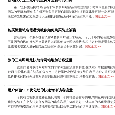
新站做好这三点不易坚持才是新站的出路
第一:坚持更新网站.相信有非常多的网站都会出现过快照长时间未更新的状
网站的更新,如果你实在做不到每日更新你那最起码也得要隔几天更新一次.更新
话就将复制来的文章进行大面积换词修改,还不行的话那就只能...
阅读全文>>
购买流量域名需谨慎教你如何购买防止被骗
曾经就有一个购买拥有ip量域名的用户跑出来喊冤,一个几千ip的域名居然
不是因为自己的操作不当导致且以后该怎么处理这种状况.根据各种情况看来购
让该域名增加大量ip量然后卖给买家,然后当买家支付完...
阅读全文>>
教你三点即可最快助你网站增加访客流量
一竞价排名可以给网站带来的非常可观的流量和利益,在搜索引擎搜索出的
键词.竞价排名是在访客的每次点击进行累计次数进行收费的,利用这种方法可以
竞价排名的网站并没有对关键词数量的进行限制规定.只要你有钱...
阅读全文>>
用户体验SEO优化助你快速增涨访客流量
一个网站访客数量能够直接反映出一个网站是否有好的用户体验,访客的数
我就总结了几个方法如何令网站的访客和用户体验更好.一让丰富的高质量原创
不但能够吸引新的用户还能够提高网站回头率.二网站的访问速度快...
阅读全文>